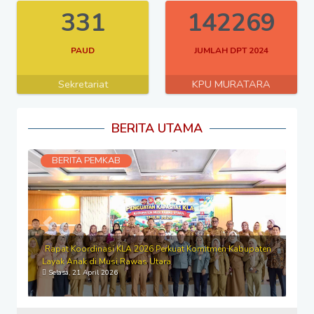
331
142269
PAUD
JUMLAH DPT 2024
Sekretariat
KPU MURATARA
BERITA UTAMA
BERITA PEMKAB
Previous
Next
Rapat Koordinasi KLA 2026 Perkuat Komitmen Kabupaten
Layak Anak di Musi Rawas Utara
Selasa, 21 April 2026